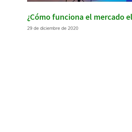
¿Cómo funciona el mercado el
29 de diciembre de 2020
Todo el mundo paga la luz en su vivienda,
español. La electricidad supone un servici
Eléctrico: https://www.boe.es/boe/dias/199
resolveremos de todas tus dudas. Antes de
fundamenta el mercado …
Read More