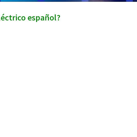
éctrico español?
 pero casi nadie sabe cómo funciona el mercado eléct
o esencial en la economía actual (Ley 54/1997 del Sec
7/11/28/pdfs/A35097-35126.pdf ). Leyendo este artícu
 comenzar a desarrollar el tema, es clave saber cómo