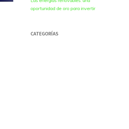
Las energías renovables: una
oportunidad de oro para invertir
CATEGORÍAS
rico
autoconsumo
tor
comunidad energética
lo te
eficiencia energética
 se
huertos solares
Sin categoría
ARCHIVOS
mayo 2024